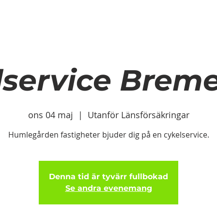
OM OSS
KONTAKTA OSS
VARFÖR ANLI
VARFÖR ANLITA CYKLOLOGEN?
lservice Breme
ons 04 maj
  |  
Utanför Länsförsäkringar
Humlegården fastigheter bjuder dig på en cykelservice.
Denna tid är tyvärr fullbokad
Se andra evenemang