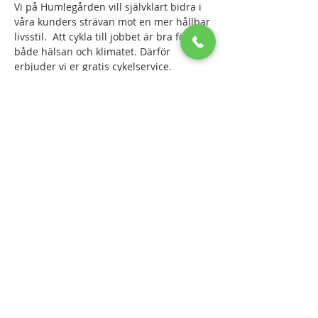
Vi på Humlegården vill självklart bidra i 
våra kunders strävan mot en mer hållbar 
livsstil.  Att cykla till jobbet är bra för 
både hälsan och klimatet. Därför 
erbjuder vi er gratis cykelservice.
Information från Cyklologen.
I denna service ingår:
- Kontroll och justering av växlar
Läs mer >
Dela detta evenemang