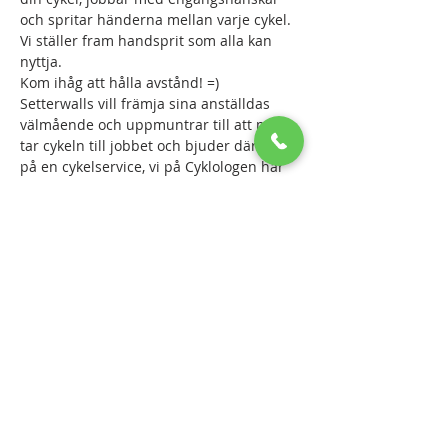
och spritar händerna mellan varje cykel. 
Vi ställer fram handsprit som alla kan 
nyttja.
Kom ihåg att hålla avstånd! =)
Setterwalls vill främja sina anställdas 
välmående och uppmuntrar till att man 
tar cykeln till jobbet och bjuder därför 
på en cykelservice, vi på Cyklologen har 
blivit anlitade att utföra denna tjänst och 
hoppas att vi får träffa dig på plats med 
din cykel.
I servicen ingår:
- Kontroll och justering av växlar
Läs mer >
Dela detta evenemang