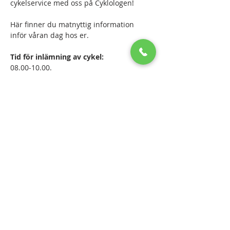
cykelservice med oss på Cyklologen!
Här finner du matnyttig information 
inför våran dag hos er.
Tid för inlämning av cykel:
08.00-10.00.
I denna service ingår:
- Kontroll och justering av växlar
Läs mer >
Dela detta evenemang