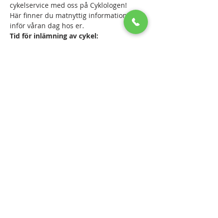
cykelservice med oss på Cyklologen!
Här finner du matnyttig information 
inför våran dag hos er.
Tid för inlämning av cykel:
08.00-10.00.
I denna service ingår:
- Kontroll och justering av växlar
Läs mer >
Dela detta evenemang