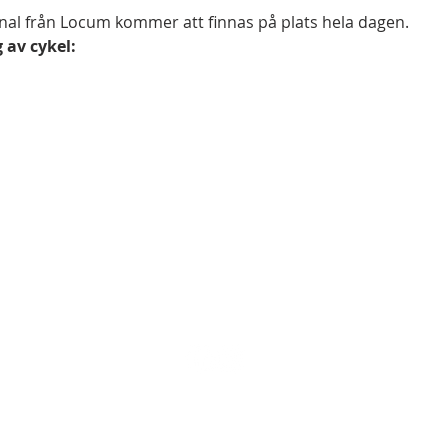
nal från Locum kommer att finnas på plats hela dagen.
 av cykel:
© 2017 all rights reserved Cyklologen AB