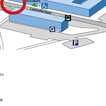
rén
l: