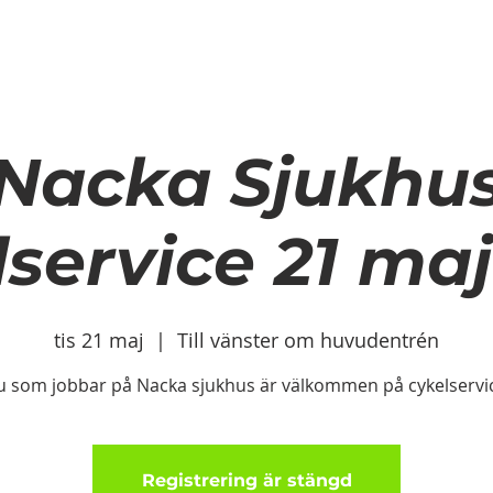
OM OSS
KONTAKTA OSS
VARFÖR ANLI
VARFÖR ANLITA CYKLOLOGEN?
Nacka Sjukhu
service 21 ma
tis 21 maj
  |  
Till vänster om huvudentrén
 som jobbar på Nacka sjukhus är välkommen på cykelservi
Registrering är stängd