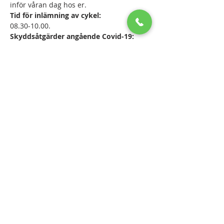
inför våran dag hos er.
Tid för inlämning av cykel:
08.30-10.00.
Skyddsåtgärder angående Covid-19:
- Vi på Cyklologen jobbar med 
engångshandskar och spritar händerna 
mellan varje cykel.
Läs mer >
Dela detta evenemang