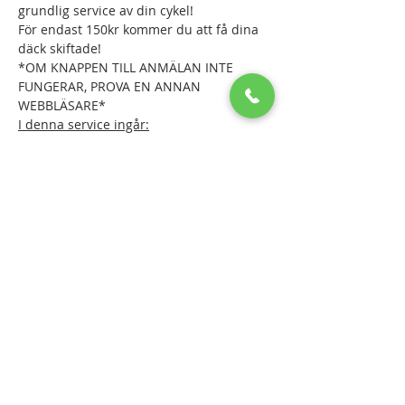
grundlig service av din cykel!
För endast 150kr kommer du att få dina 
däck skiftade!
*OM KNAPPEN TILL ANMÄLAN INTE 
FUNGERAR, PROVA EN ANNAN 
WEBBLÄSARE*
I denna service ingår:
- Kontroll och justering av växlar
- Kontroll och justering av bromsar (nya 
bromsklossar ingår ej och debiteras vid 
hämtning)
Läs mer >
Dela detta evenemang