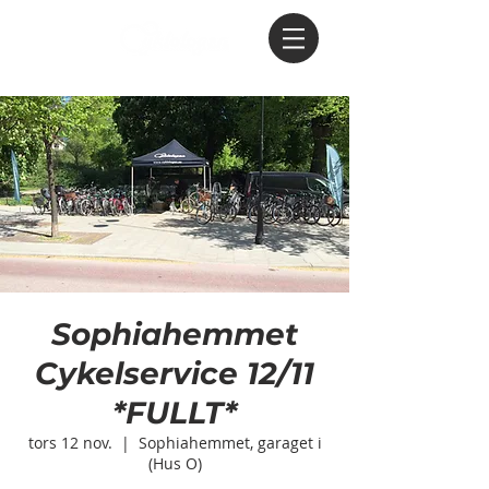
Sophiahemmet
Cykelservice 12/11
*FULLT*
tors 12 nov.
  |  
Sophiahemmet, garaget i
(Hus O)