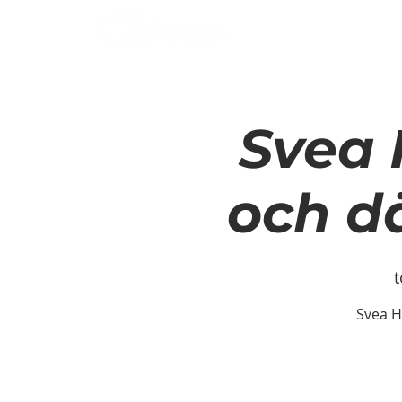
TJÄNSTER
TJÄNSTER
OM OSS
KONTAKTA OSS
Svea 
och dä
t
Svea H