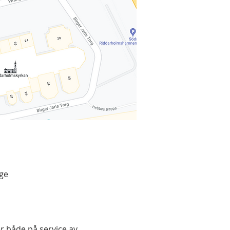
ige
r både på service av 