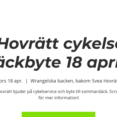
OM OSS
KONTAKTA OSS
VARFÖR ANLI
VARFÖR ANLITA CYKLOLOGEN?
Hovrätt cykels
ckbyte 18 apr
ors 18 apr.
  |  
Wrangelska backen, bakom Svea Hovrä
ovrätt bjuder på cykelservice och byte till sommardäck. Scro
för mer information!