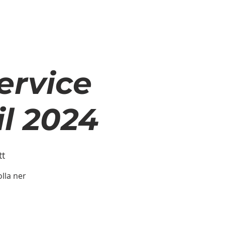
TA CYKLOLOGEN?
ervice
il 2024
tt
lla ner