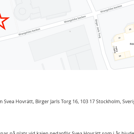
Svea Hovrätt, Birger Jarls Torg 16, 103 17 Stockholm, Sver
nas på plats vid kajen nedanför Svea Hovrätt som i år bjude