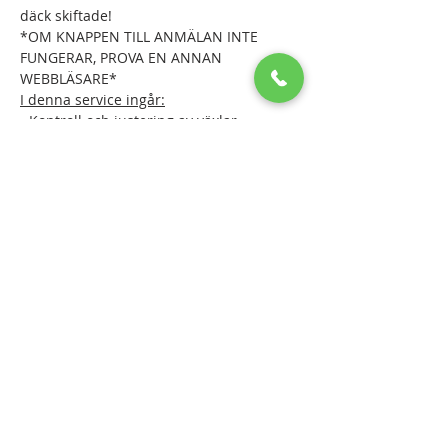
däck skiftade!
*OM KNAPPEN TILL ANMÄLAN INTE 
FUNGERAR, PROVA EN ANNAN 
WEBBLÄSARE*
I denna service ingår:
- Kontroll och justering av växlar
- Kontroll och justering av bromsar (nya 
bromsklossar ingår ej och debiteras vid 
hämtning)
Läs mer >
Dela detta evenemang